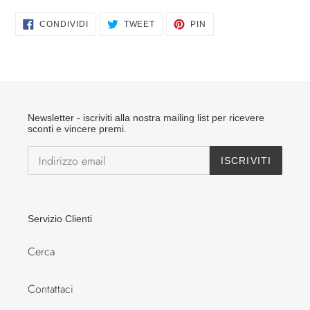
CONDIVIDI
TWITTA
PINNA
CONDIVIDI
TWEET
PIN
SU
SU
SU
FACEBOOK
TWITTER
PINTEREST
Newsletter - iscriviti alla nostra mailing list per ricevere
sconti e vincere premi.
ISCRIVITI
Servizio Clienti
Cerca
Contattaci