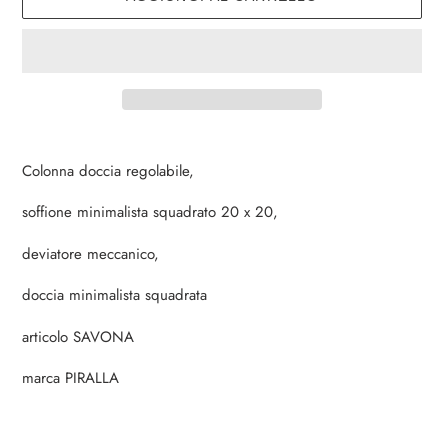
Inserimento
del
Colonna doccia regolabile,
prodotto
nel
soffione minimalista squadrato 20 x 20,
carrello
deviatore meccanico,
doccia minimalista squadrata
articolo SAVONA
marca PIRALLA