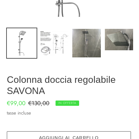
Colonna doccia regolabile
SAVONA
Prezzo
€99,00
Prezzo
€130,00
IN OFFERTA
scontato
di
tasse incluse
listino
AGGIUNGI AL CARRELLO