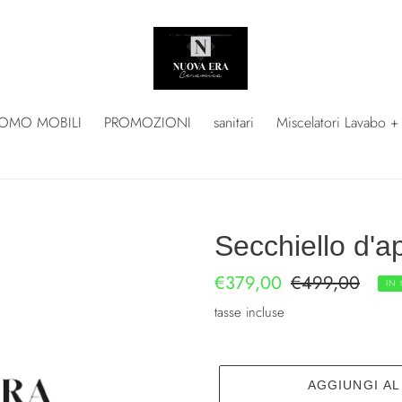
OMO MOBILI
PROMOZIONI
sanitari
Miscelatori Lavabo +
Secchiello d'a
Prezzo
€379,00
Prezzo
€499,00
IN
scontato
di
tasse incluse
listino
AGGIUNGI A