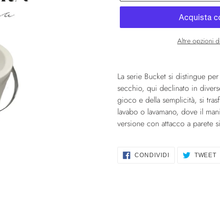
Altre opzioni 
Inserimento
del
La serie Bucket si distingue pe
prodotto
secchio, qui declinato in diver
nel
gioco e della semplicità, si tr
carrello
lavabo o lavamano, dove il mani
versione con attacco a parete s
CONDIVIDI
CONDIVIDI
TWEET
SU
FACEBOOK