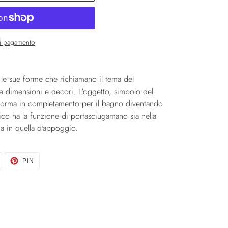
di pagamento
r le sue forme che richiamano il tema del
se dimensioni e decori. L'oggetto, simbolo del
asforma in completamento per il bagno diventando
co ha la funzione di portasciugamano sia nella
ia in quella d'appoggio.
TWITTA
PINNA
PIN
SU
SU
TWITTER
PINTEREST