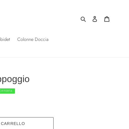
Cerca
Accedi
Carrello
 bidet
Colonne Doccia
ppoggio
 OFFERTA
L CARRELLO