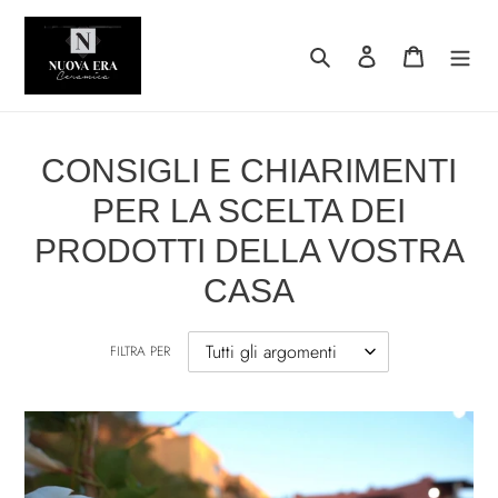
Vai
direttamente
Cerca
Accedi
Carrello
ai
contenuti
CONSIGLI E CHIARIMENTI
PER LA SCELTA DEI
PRODOTTI DELLA VOSTRA
CASA
FILTRA PER